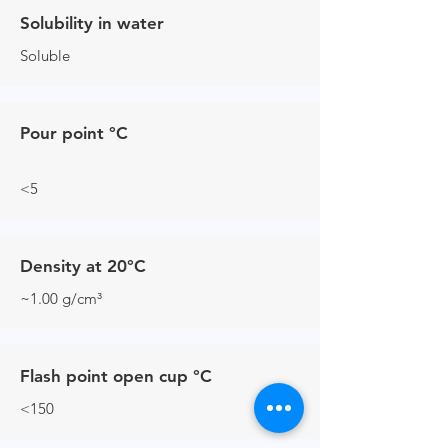
Solubility in water
Soluble
Pour point °C
<5
Density at 20°C
~1.00 g/cm³
Flash point open cup °C
<150