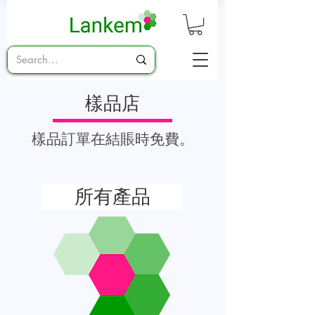
樣品店
樣品訂單在結賬時免費。
所有產品