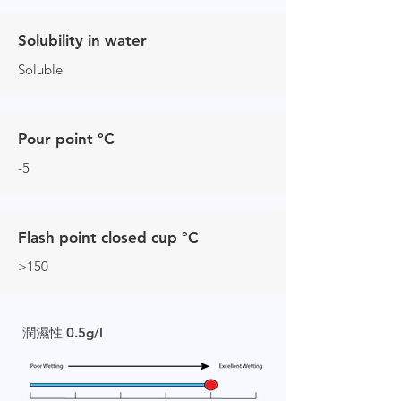
Solubility in water
Soluble
Pour point °C
-5
Flash point closed cup °C
>150
潤濕性 0.5g/l