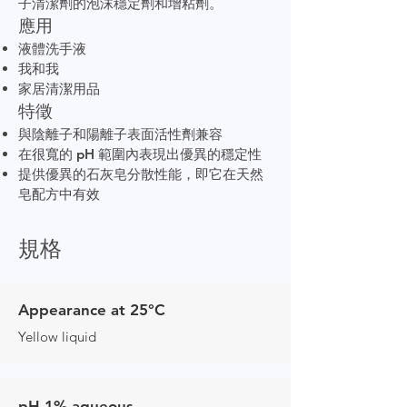
子清潔劑的泡沫穩定劑和增粘劑。
應用
液體洗手液
我和我
家居清潔用品
特徵
與陰離子和陽離子表面活性劑兼容
在很寬的 pH 範圍內表現出優異的穩定性
提供優異的石灰皂分散性能，即它在天然
皂配方中有效
規格
Appearance at 25°C
Yellow liquid
pH 1% aqueous