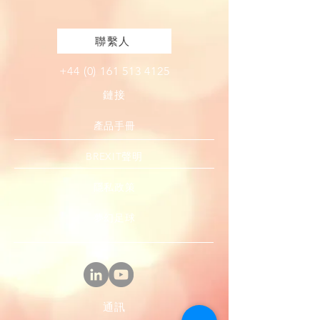
聯繫人
+44 (0) 161 513 4125
鏈接
產品手冊
BREXIT聲明
隱私政策
夢幻足球
通訊