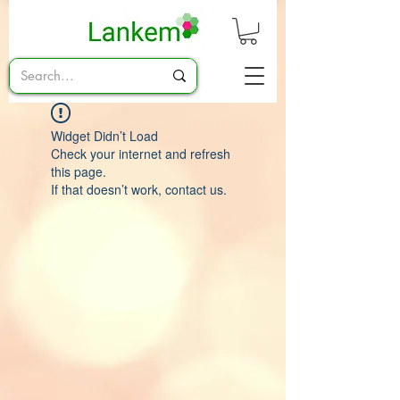
Widget Didn’t Load
Check your internet and refresh
this page.
If that doesn’t work, contact us.