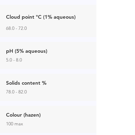
Cloud poin
t
°C (1% aqueous)
68.0 - 72.0
pH (5% aqueous)
5.0 - 8.0
Solids content %
78.0 - 82.0
Colour (hazen)
100 max