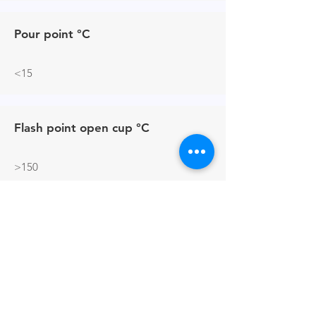
Pour point °C
<15
Flash point open cup °C
>150
Surface tension at 0.1% aqueous
(mN/m)
27.84
聯繫人