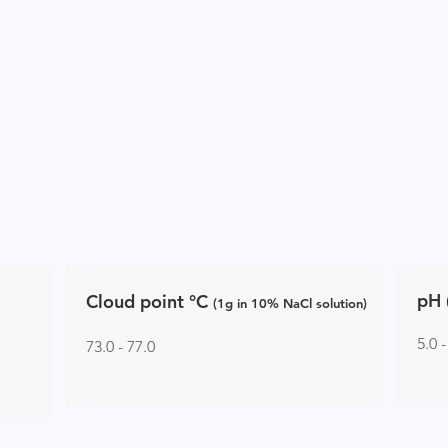
pH 
Cloud point
°C
(1g in 10% NaCl solution)
5.0 -
73.0 - 77.0