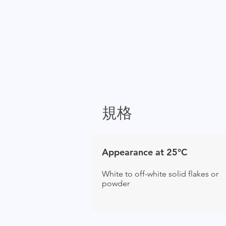
規格
Appearance at 25°C
White to off-white solid flakes or
powder