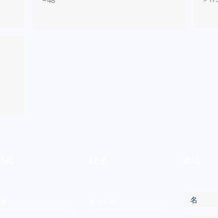
~48
品組
鏈接
通訊
物圈
產品手冊