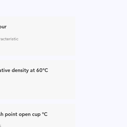
our
acteristic
ative density at 60°C
sh point open cup °C
5