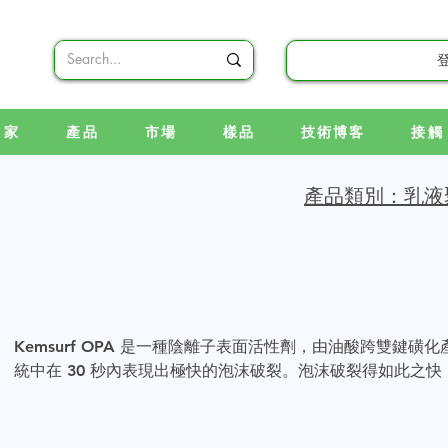
家
產品
市場
樣品
技術博客
接觸
產品類別：乳液
Kemsurf OPA 是一種陰離子表面活性劑，由油酸跨雙鍵
統中在 30 秒內表現出極快的泡沫破裂。泡沫破裂得如此之