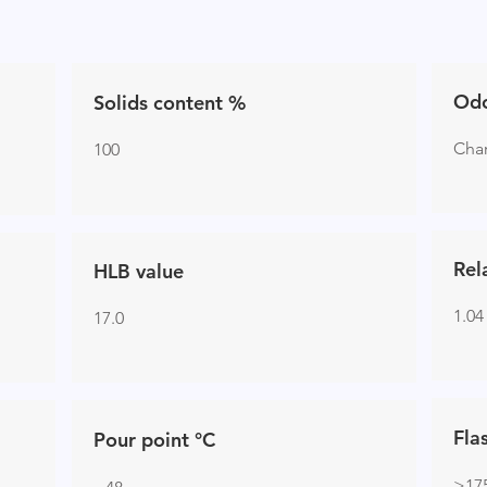
Od
Solids content %
Char
100
Rel
HLB value
1.04
17.0
Fla
Pour point °C
>17