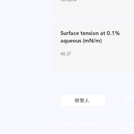
Surface tension at 0.1%
aqueous (mN/m)
46.37
產
聯繫人
+44 (0) 161 513 4125
生