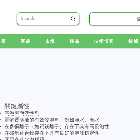
家
產品
市場
樣品
技術博客
接觸
關鍵屬性
高泡表面活性劑
電解質溶液的有效發泡劑，例如鹽水、海水
在多價離子（如鈣鎂離子）存在下具有高發泡性
在碳氫化合物存在下具有良好的泡沫穩定性
容易在冷水中稀釋