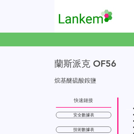
蘭斯派克 OF56
烷基醚硫酸銨鹽
快速鏈接
安全數據表
技術數據表