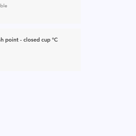
uble
sh point - closed cup
°C