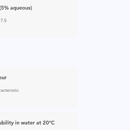
(5% aqueous)
 7.5
our
acteristic
ubility in water at 20°C