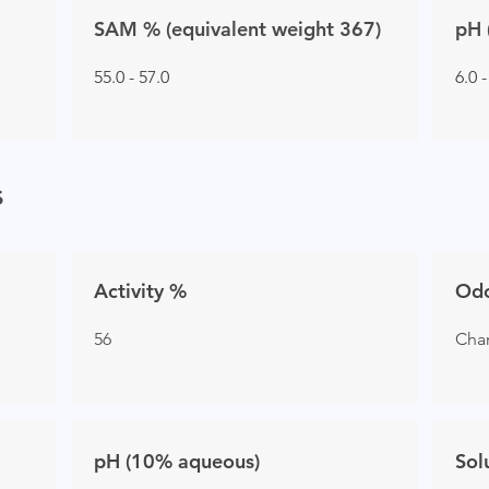
SAM % (equivalent weight 367)
pH 
55.0 - 57.0
6.0 -
s
Activity %
Od
56
Char
pH (10% aqueous)
Sol