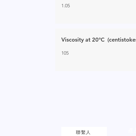
1.05
Viscosity at 20°C (centistoke
105
產
聯繫人