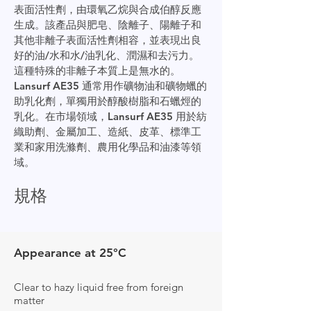
表面活性劑，由環氧乙烷與合成伯醇反應
生成。該產品與肥皂、陰離子、陽離子和
其他非離子表面活性劑相容，並表現出良
好的油/水和水/油乳化、潤濕和去污力。
這種特殊的非離子本質上是無水的。
Lansurf AE35 通常用作礦物油和礦物蠟的
助乳化劑，單獨用於醇酸樹脂和石蠟烴的
乳化。在市場領域，Lansurf AE35 用於紡
織助劑、金屬加工、造紙、皮革、標準工
業和家用洗滌劑、農用化學品和油漆等領
域。
規格
Appearance at 25°C
Clear to hazy liquid free from foreign
matter