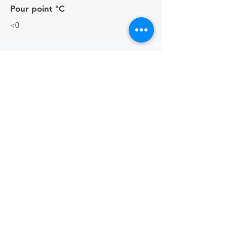
Pour point °C
<0
Flash point open cup °C
>175
聯繫人
+44 (0) 161 513 4125
鏈接
產品手冊
BREXIT聲明
隱私政策