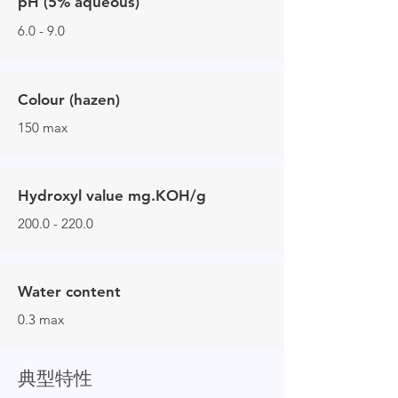
pH (5% aqueous)
6.0 - 9.0
Colour (hazen)
150 max
Hydroxyl value mg.KOH/g
200.0 - 220.0
Water content
0.3 max
典型特性