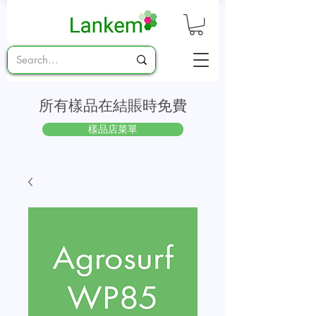
所有樣品在結賬時免費
樣品店菜單