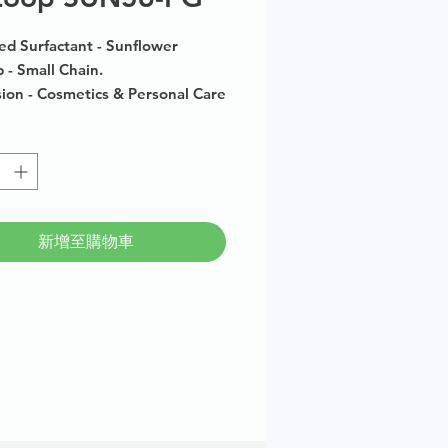
ed Surfactant - Sunflower
 - Small Chain.
ion - Cosmetics & Personal Care
size available in multiples of
新增至購物車