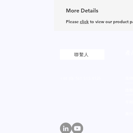
More Details
Please
click
to view our product 
產
聯繫人
+44 (0) 161 513 4125
生
陰
非
兩