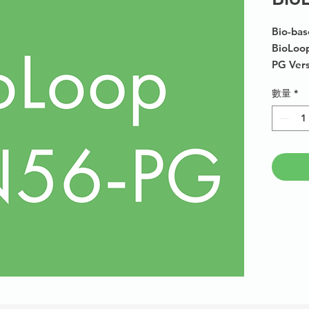
Bio-bas
BioLoop
PG Vers
Sample 
數量
*
250g.