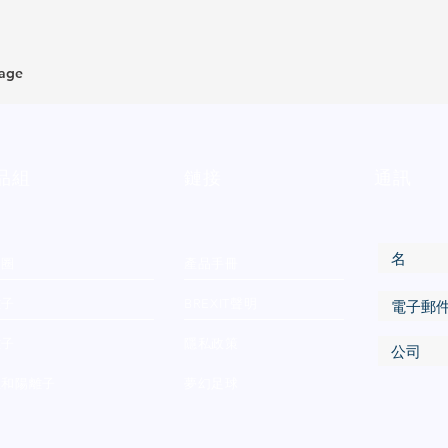
page
品組
鏈接
通訊
物圈
產品手冊
離子
BREXIT聲明
離子
隱私政策
性和陽離子
夢幻足球