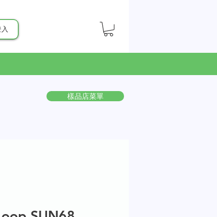
登入
樣品店菜單
Loop SUN68