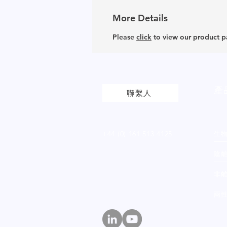
More Details
Please
click
to view our product 
產
聯繫人
+44 (0) 161 513 4125
生
陰
非
兩