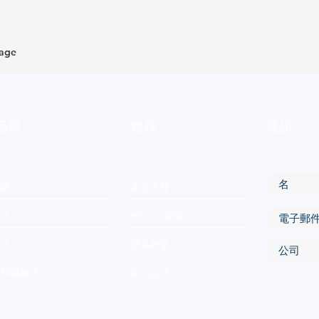
page
品組
鏈接
通訊
物圈
產品手冊
離子
BREXIT聲明
離子
隱私政策
性和陽離子
夢幻足球