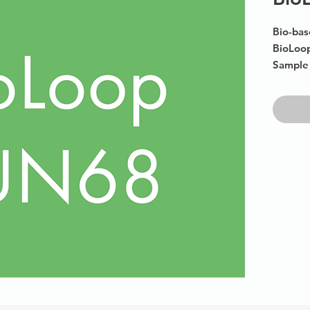
Bio-bas
BioLoop
Sample 
250g.