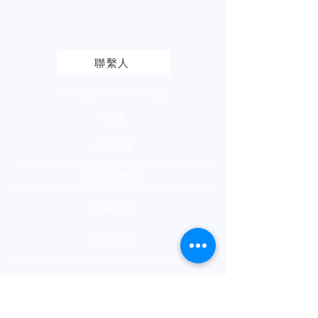
請點擊查看我們的產品頁面
聯繫人
+44 (0) 161 513 4125
鏈接
產品手冊
BREXIT聲明
隱私政策
夢幻足球