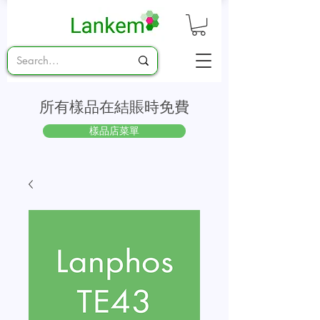
所有樣品在結賬時免費
樣品店菜單