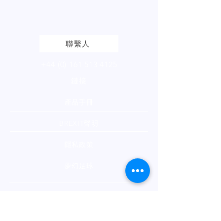
請
點擊
查看我們的產品頁面
聯繫人
+44 (0) 161 513 4125
鏈接
產品手冊
BREXIT聲明
隱私政策
夢幻足球