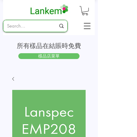
所有樣品在結賬時免費
樣品店菜單