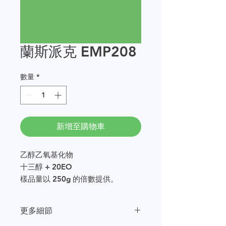
蘭斯派克 EMP208
數量
*
新增至購物車
乙醇乙氧基化物
十三醇 + 20EO
樣品量以 250g 的倍數提供。
更多細節