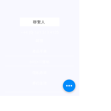
請
點擊
查看我們的產品頁面
聯繫人
+44 (0) 161 513 4125
鏈接
產品手冊
BREXIT聲明
隱私政策
夢幻足球