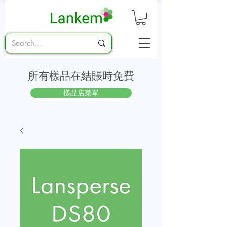
所有樣品在結賬時免費
樣品店菜單