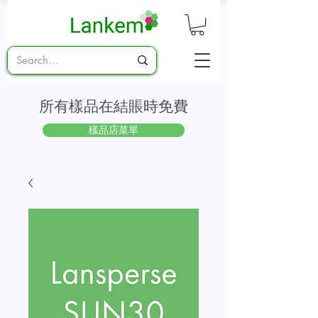
所有樣品在結賬時免費
樣品店菜單