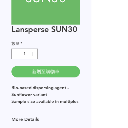
Lansperse SUN30
數量
*
新增至購物車
Bio-based dispersing agent -
Sunflower variant
Sample size available in multiples
of 250g.
More Details