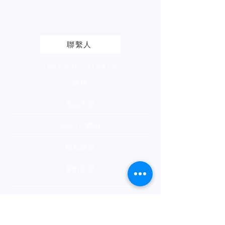
Please
click
to view our product
page
聯繫人
+44 (0) 161 513 4125
鏈接
產品手冊
BREXIT聲明
隱私政策
夢幻足球