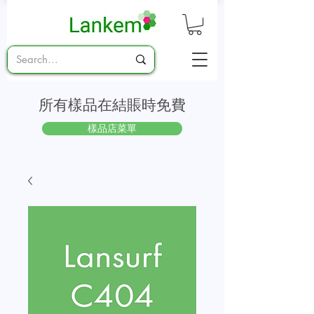
所有樣品在結賬時免費
樣品店菜單