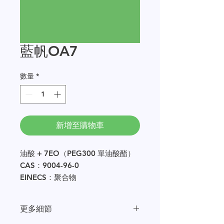
藍帆OA7
數量
*
新增至購物車
油酸 + 7EO（PEG300 單油酸酯）
CAS：9004-96-0
EINECS：聚合物
樣品量以 250g 的倍數提供。
更多細節