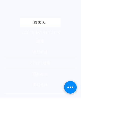
請
點擊
查看我們的產品頁面
聯繫人
+44 (0) 161 513 4125
鏈接
產品手冊
BREXIT聲明
隱私政策
夢幻足球