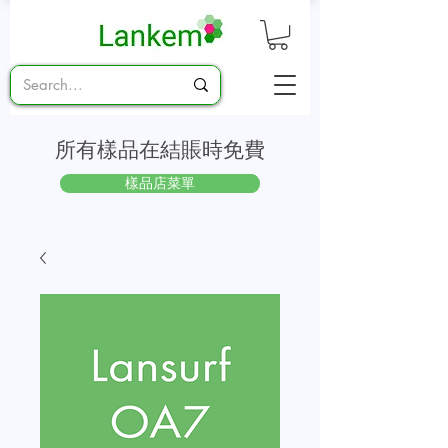
所有樣品在結賬時免費
樣品店菜單