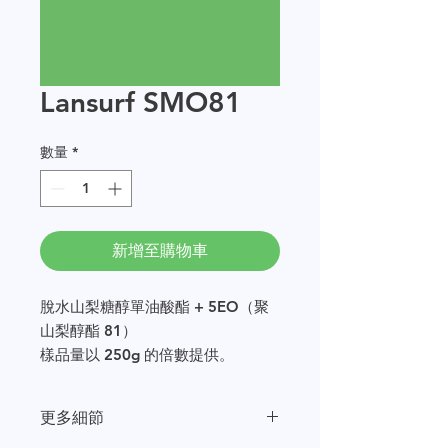
Lansurf SMO81
數量
*
新增至購物車
脫水山梨糖醇單油酸酯 + 5EO（聚
山梨醇酯 81）
樣品量以 250g 的倍數提供。
更多細節