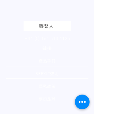
請
點擊
查看我們的產品頁面
聯繫人
+44 (0) 161 513 4125
鏈接
產品手冊
BREXIT聲明
隱私政策
夢幻足球