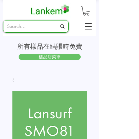
所有樣品在結賬時免費
樣品店菜單